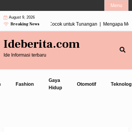
Skip
Menu
to
August 9, 2026
content
Breaking News
in Wanita Tiga Berlian Cocok untuk Tunangan |
Mengapa Motor
Ideberita.com
Ide Informasi terbaru
Gaya
s
Fashion
Otomotif
Teknolog
Hidup