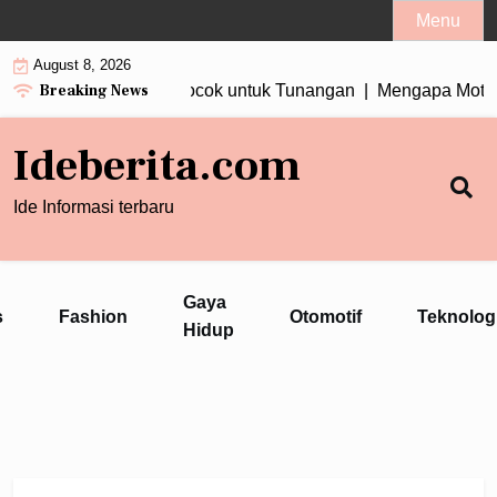
Skip
Menu
to
August 8, 2026
content
Breaking News
 Wanita Tiga Berlian Cocok untuk Tunangan |
Mengapa Motor T
Ideberita.com
Ide Informasi terbaru
Gaya
s
Fashion
Otomotif
Teknolog
Hidup