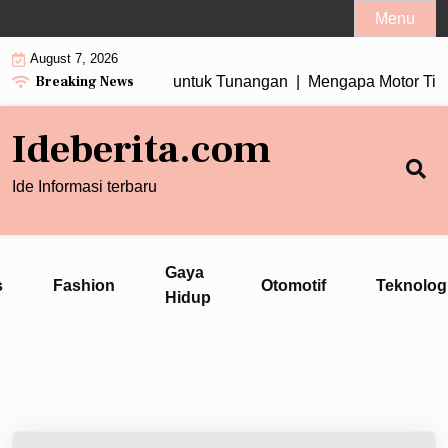
Skip
Menu
to
August 7, 2026
content
Breaking News
ta Tiga Berlian Cocok untuk Tunangan |
Mengapa Motor Tiba-t
Ideberita.com
Ide Informasi terbaru
Gaya
s
Fashion
Otomotif
Teknolog
Hidup