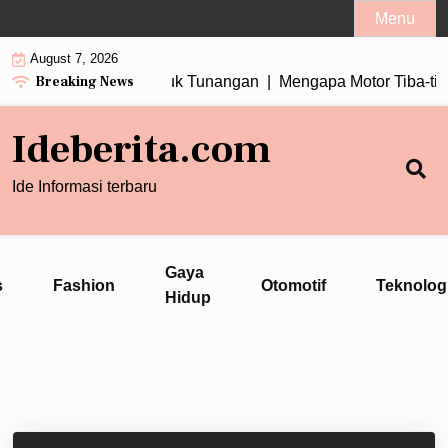
Skip
Menu
to
August 7, 2026
content
Breaking News
ga Berlian Cocok untuk Tunangan |
Mengapa Motor Tiba-tiba B
Ideberita.com
Ide Informasi terbaru
Gaya
s
Fashion
Otomotif
Teknolog
Hidup