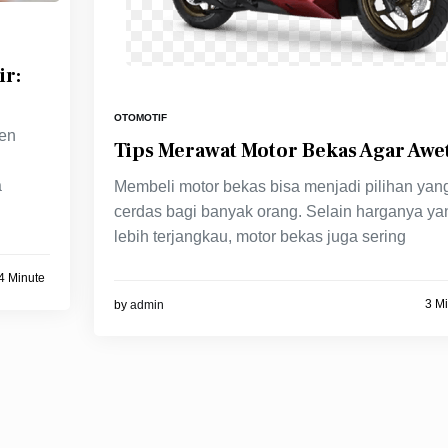
ir:
OTOMOTIF
men
Tips Merawat Motor Bekas Agar Awe
.
a
Membeli motor bekas bisa menjadi pilihan yan
cerdas bagi banyak orang. Selain harganya ya
lebih terjangkau, motor bekas juga sering
4 Minute
3 M
by
admin