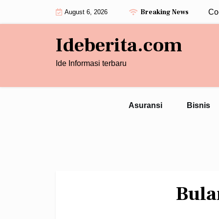
Skip
Breaking News
7 Alasan Cincin Wanita Tiga Berlian Coco
August 6, 2026
to
content
Ideberita.com
Ide Informasi terbaru
Asuransi
Bisnis
Bula