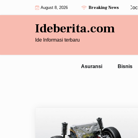
Skip
Breaking News
7 Alasan Cincin Wanita Tiga Berlian Cocok 
August 8, 2026
to
content
Ideberita.com
Ide Informasi terbaru
Asuransi
Bisnis