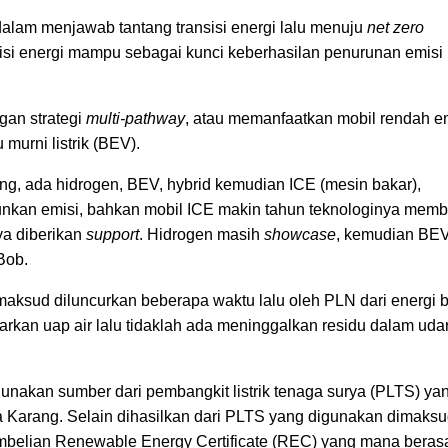
alam menjawab tantang transisi energi lalu menuju
net zero
isi energi mampu sebagai kunci keberhasilan penurunan emisi
gan strategi
multi-pathway
, atau memanfaatkan mobil rendah e
u murni listrik (BEV).
ng, ada hidrogen, BEV, hybrid kemudian ICE (mesin bakar),
nkan emisi, bahkan mobil ICE makin tahun teknologinya memb
ya diberikan
support
. Hidrogen masih
showcase
, kemudian BE
Bob.
maksud diluncurkan beberapa waktu lalu oleh PLN dari energi 
arkan uap air lalu tidaklah ada meninggalkan residu dalam uda
nakan sumber dari pembangkit listrik tenaga surya (PLTS) ya
Karang. Selain dihasilkan dari PLTS yang digunakan dimaks
pembelian Renewable Energy Certificate (REC) yang mana beras