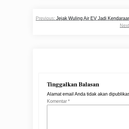
Navigasi
Previous:
Jejak Wuling Air EV Jadi Kendaraa
pos
Next
Tinggalkan Balasan
Alamat email Anda tidak akan dipublika
Komentar
*