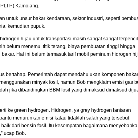
 (PLTP) Kamojang.
n untuk unsur bakar kendaraan, sektor industri, seperti pembu
mia, kemudian pupuk.
idrogen hijau untuk transportasi masih sangat sangat terpencil
ih belum menemui titik terang, biaya pembuatan tinggi hingga
akar. Hal ini belum termasuk tarif mobil peminum hidrogen hi
us bertahap. Pemerintah dapat mendahulukan komponen baka
ih menggunakan minyak fosil, namun Bob mengklaim emisi gas 
ndah jika dibandingkan BBM fosil yang dimaksud dimaksud diju
erti ke green hydrogen. Hidrogen, ya grey hydrogen lantaran
antu menurunkan emisi kalau tidaklah salah yang tersebut
 baik dari bensin fosil. Itu kesempatan bagaimana menyebabka
a,” ucap Bob.