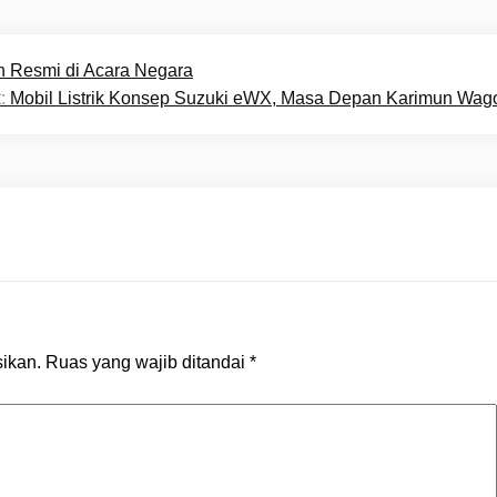
n Resmi di Acara Negara
:
Mobil Listrik Konsep Suzuki eWX, Masa Depan Karimun Wag
sikan.
Ruas yang wajib ditandai
*