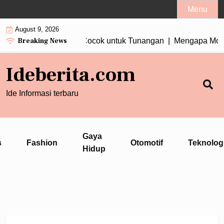
Skip
Menu
to
August 9, 2026
content
Breaking News
n Wanita Tiga Berlian Cocok untuk Tunangan |
Mengapa Motor 
Ideberita.com
Ide Informasi terbaru
Gaya
s
Fashion
Otomotif
Teknolog
Hidup