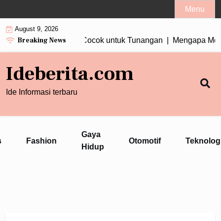
Skip
Menu
to
August 9, 2026
content
Breaking News
n Wanita Tiga Berlian Cocok untuk Tunangan |
Mengapa Motor 
Ideberita.com
Ide Informasi terbaru
Gaya
s
Fashion
Otomotif
Teknolog
Hidup