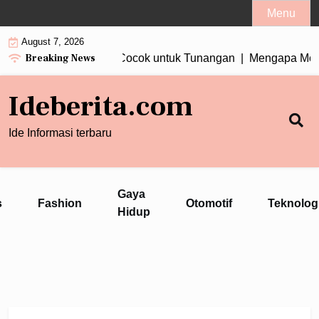
Skip
Menu
to
August 7, 2026
content
Breaking News
n Wanita Tiga Berlian Cocok untuk Tunangan |
Mengapa Motor 
Ideberita.com
Ide Informasi terbaru
Gaya
s
Fashion
Otomotif
Teknolog
Hidup