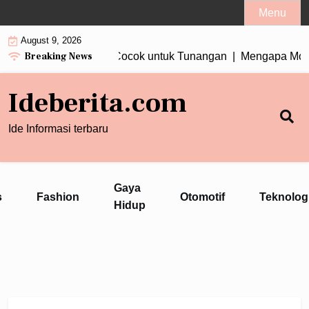
Skip
Menu
to
August 9, 2026
content
Breaking News
n Wanita Tiga Berlian Cocok untuk Tunangan |
Mengapa Motor 
Ideberita.com
Ide Informasi terbaru
Gaya
s
Fashion
Otomotif
Teknolog
Hidup