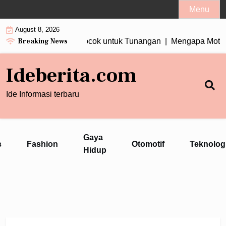
Skip
Menu
to
August 8, 2026
content
Breaking News
 Wanita Tiga Berlian Cocok untuk Tunangan |
Mengapa Motor T
Ideberita.com
Ide Informasi terbaru
Gaya
s
Fashion
Otomotif
Teknolog
Hidup