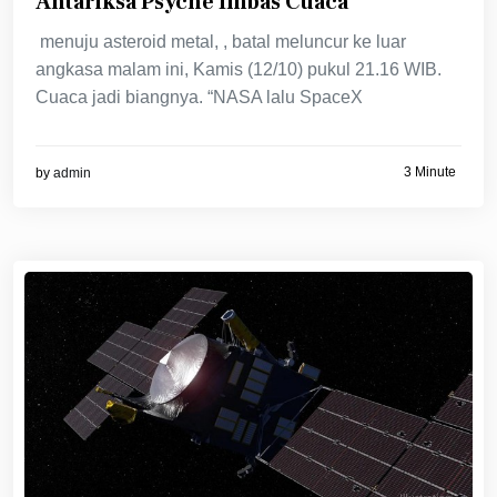
Antariksa Psyche Imbas Cuaca
menuju asteroid metal, , batal meluncur ke luar
angkasa malam ini, Kamis (12/10) pukul 21.16 WIB.
Cuaca jadi biangnya. “NASA lalu SpaceX
3 Minute
by
admin